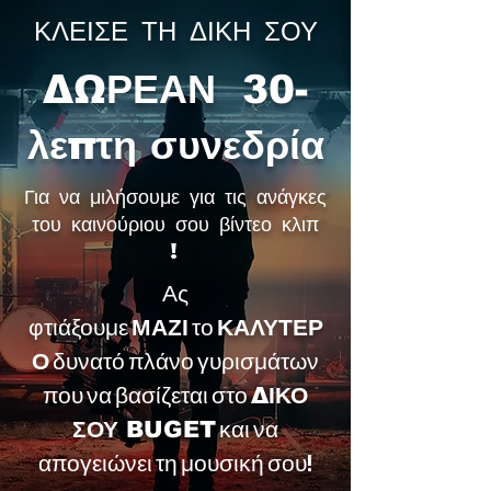
ΚΛΕΙΣΕ ΤΗ ΔΙΚΗ ΣΟΥ
ΔΩΡΕΑΝ 30-
λεπτη συνεδρία
Για να μιλήσουμε για τις ανάγκες
του καινούριου σου βίντεο κλιπ
!
Ας
φτιάξουμε
το
ΜΑΖΙ
ΚΑΛΥΤΕΡ
δυνατό πλάνο γυρισμάτων
Ο
που να βασίζεται στο
ΔΙΚΟ
και να
ΣΟΥ BUGET
απογειώνει τη μουσική σου!